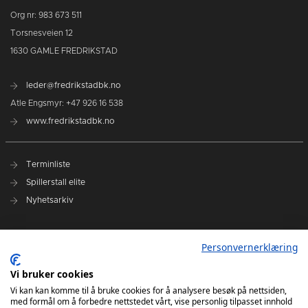
Org nr: 983 673 511
Torsnesveien 12
1630 GAMLE FREDRIKSTAD
leder@fredrikstadbk.no
Atle Engsmyr: +47 926 16 538
www.fredrikstadbk.no
Terminliste
Spillerstall elite
Nyhetsarkiv
Hovedpartnere
Personvernerklæring
Instagram Elite
Vi bruker cookies
Instagram Rekrutt
Vi kan kan komme til å bruke cookies for å analysere besøk på nettsiden,
med formål om å forbedre nettstedet vårt, vise personlig tilpasset innhold
Facebook