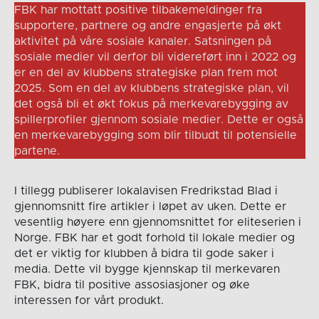
FBK har mottatt positive tilbakemeldinger fra
supportere, partnere og andre engasjerte på økt
aktivitet på våre sosiale kanaler. Satsningen på
sosiale medier vil derfor bli videreført inn i 2022 og
er en del av klubbens strategiske plan frem mot
2025. Som en del av klubbens strategiske plan, vil
det også bli et økt fokus på merkevarebygging av
spillerprofiler gjennom sosiale medier. Dette er også
en merkevarebygging som blir tilbudt til potensielle
partene.
I tillegg publiserer lokalavisen Fredrikstad Blad i
gjennomsnitt fire artikler i løpet av uken. Dette er
vesentlig høyere enn gjennomsnittet for eliteserien i
Norge. FBK har et godt forhold til lokale medier og
det er viktig for klubben å bidra til gode saker i
media. Dette vil bygge kjennskap til merkevaren
FBK, bidra til positive assosiasjoner og øke
interessen for vårt produkt.