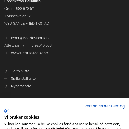
Fredrikstad Ballklubb
Org nr: 983 673 511
Torsnesveien 12
1630 GAMLE FREDRIKSTAD
leder@fredrikstadbk.no
Atle Engsmyr: +47 926 16 538
www.fredrikstadbk.no
Terminliste
Spillerstall elite
Nyhetsarkiv
Hovedpartnere
Personvernerklæring
Instagram Elite
Vi bruker cookies
Instagram Rekrutt
Vi kan kan komme til å bruke cookies for å analysere besøk på nettsiden,
med formål om å forbedre nettstedet vårt, vise personlig tilpasset innhold