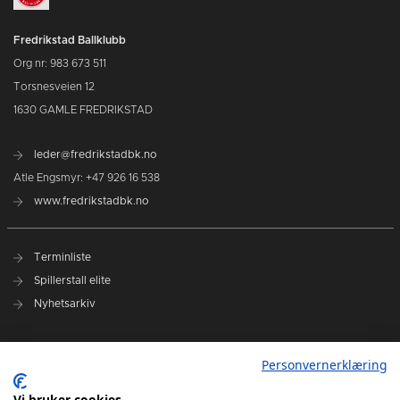
Fredrikstad Ballklubb
Org nr: 983 673 511
Torsnesveien 12
1630 GAMLE FREDRIKSTAD
leder@fredrikstadbk.no
Atle Engsmyr: +47 926 16 538
www.fredrikstadbk.no
Terminliste
Spillerstall elite
Nyhetsarkiv
Hovedpartnere
Personvernerklæring
Instagram Elite
Vi bruker cookies