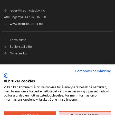
leder@fredrikstadbk.no
Atle Engsmyr: +47 926 16 538
www.fredrikstadbk.no
Terminliste
Spillerstall elite
Nyhetsarkiv
Hovedpartnere
Personvernerklæring
Instagram Elite
Vi bruker cookies
Instagram Rekrutt
Vi kan kan komme til å bruke cookies for å analysere besøk på nettsiden,
med formål om å forbedre nettstedet vårt, vise personlig tilpasset innhold
Facebook
og for å gi deg en flott nettstedopplevelse. For mer informasjon om
informasjonskapslene vi bruker, åpne innstillingene.