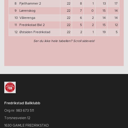
8
Fjellhammer 2
22
8
1
13
17
9
Lørenskog
22
7
0
15
14
10
Vålerenga
22
6
2
14
14
11
Fredrikstad Bkl 2
22
5
2
15
12
12
Østsiden Fredrikstad
22
2
1
19
5
Ser du ikke hele tabellen? Scroll sideveis!
Fredrikstad Ballklubb
Org nr: 983 673 511
Torsnesveien 12
1630 GAMLE FREDRIKSTAD