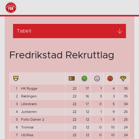
Tabell
Fredrikstad Rekruttlag
1
HK Rygge
22
17
1
4
35
2
Rælingen
22
16
3
3
35
3
Lillestrøm
22
17
0
5
34
4
Junkeren
22
12
1
9
25
5
Follo Damer 2
22
12
1
9
25
6
Tromsø
22
12
0
10
24
7
Ull/Kisa
22
12
0
10
24