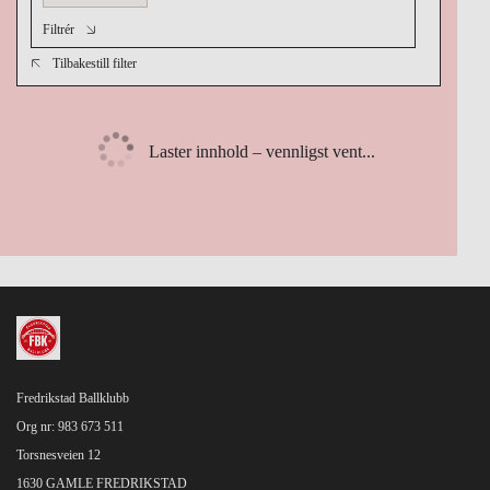
Filtrér
Tilbakestill filter
Laster innhold – vennligst vent...
Fredrikstad Ballklubb
Org nr: 983 673 511
Torsnesveien 12
1630 GAMLE FREDRIKSTAD